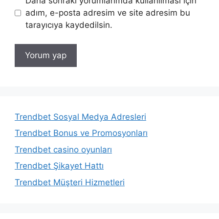
Daha sonraki yorumlarımda kullanılması için
adım, e-posta adresim ve site adresim bu
tarayıcıya kaydedilsin.
Trendbet Sosyal Medya Adresleri
Trendbet Bonus ve Promosyonları
Trendbet casino oyunları
Trendbet Şikayet Hattı
Trendbet Müşteri Hizmetleri