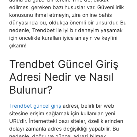
edilmesi gereken bazı hususlar var. Güvenilirlik
konusunu ihmal etmeyin, zira online bahis
dünyasında bu, oldukça önemli bir unsurdur. Bu
nedenle, Trendbet ile iyi bir deneyim yaşamak
için öncelikle kuralları iyice anlayın ve keyfini
çıkarın!
Trendbet Güncel Giriş
Adresi Nedir ve Nasıl
Bulunur?
Trendbet güncel giriş
adresi, belirli bir web
sitesine erişim sağlamak için kullanılan yeni
URL’dir. İnternetteki bazı siteler, özelliklerinden
dolayı zamanla adres değişikliği yapabilir. Bu
nedenle, doğru ve güncel adresi bilmek,