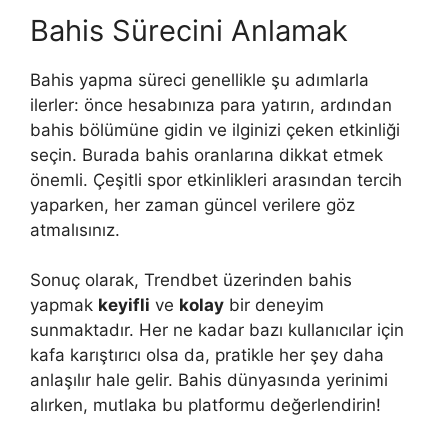
Bahis Sürecini Anlamak
Bahis yapma süreci genellikle şu adımlarla
ilerler: önce hesabınıza para yatırın, ardından
bahis bölümüne gidin ve ilginizi çeken etkinliği
seçin. Burada bahis oranlarına dikkat etmek
önemli. Çeşitli spor etkinlikleri arasından tercih
yaparken, her zaman güncel verilere göz
atmalısınız.
Sonuç olarak, Trendbet üzerinden bahis
yapmak
keyifli
ve
kolay
bir deneyim
sunmaktadır. Her ne kadar bazı kullanıcılar için
kafa karıştırıcı olsa da, pratikle her şey daha
anlaşılır hale gelir. Bahis dünyasında yerinimi
alırken, mutlaka bu platformu değerlendirin!