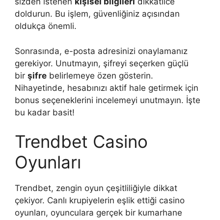
sizden istenen
kişisel bilgileri
dikkatlice
doldurun. Bu işlem, güvenliğiniz açısından
oldukça önemli.
Sonrasında, e-posta adresinizi onaylamanız
gerekiyor. Unutmayın, şifreyi seçerken güçlü
bir
şifre
belirlemeye özen gösterin.
Nihayetinde, hesabınızı aktif hale getirmek için
bonus seçeneklerini incelemeyi unutmayın. İşte
bu kadar basit!
Trendbet Casino
Oyunları
Trendbet, zengin oyun çeşitliliğiyle dikkat
çekiyor. Canlı krupiyelerin eşlik ettiği casino
oyunları, oyunculara gerçek bir kumarhane