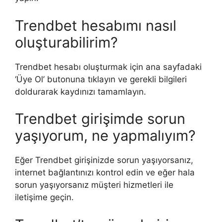
Trendbet hesabımı nasıl
oluşturabilirim?
Trendbet hesabı oluşturmak için ana sayfadaki
‘Üye Ol’ butonuna tıklayın ve gerekli bilgileri
doldurarak kaydınızı tamamlayın.
Trendbet girişimde sorun
yaşıyorum, ne yapmalıyım?
Eğer Trendbet girişinizde sorun yaşıyorsanız,
internet bağlantınızı kontrol edin ve eğer hala
sorun yaşıyorsanız müşteri hizmetleri ile
iletişime geçin.