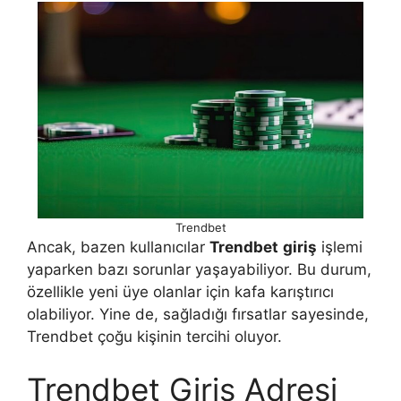
Trendbet
Ancak, bazen kullanıcılar
Trendbet
giriş
işlemi
yaparken bazı sorunlar yaşayabiliyor. Bu durum,
özellikle yeni üye olanlar için kafa karıştırıcı
olabiliyor. Yine de, sağladığı fırsatlar sayesinde,
Trendbet çoğu kişinin tercihi oluyor.
Trendbet Giriş Adresi