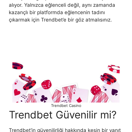
alıyor. Yalnızca eğlenceli değil, aynı zamanda
kazançlı bir platformda eğlencenin tadını
çıkarmak için Trendbet’e bir göz atmalısınız.
Trendbet Casino
Trendbet Güvenilir mi?
Trendbet’in güvenilirliği hakkında kesin bir yanıt