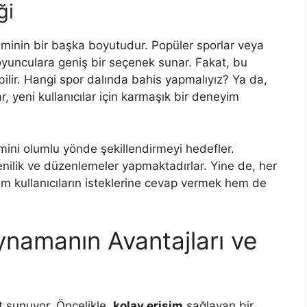
ği
neyiminin bir başka boyutudur. Popüler sporlar veya
r, oyunculara geniş bir seçenek sunar. Fakat, bu
bilir. Hangi spor dalında bahis yapmalıyız? Ya da,
r, yeni kullanıcılar için karmaşık bir deneyim
imini olumlu yönde şekillendirmeyi hedefler.
yenilik ve düzenlemeler yapmaktadırlar. Yine de, her
m kullanıcıların isteklerine cevap vermek hem de
ynamanın Avantajları ve
at sunuyor. Öncelikle,
kolay erişim
sağlayan bir