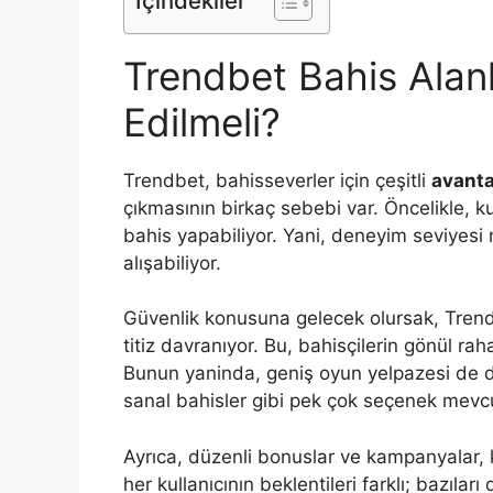
İçindekiler
Trendbet Bahis Alanl
Edilmeli?
Trendbet, bahisseverler için çeşitli
avanta
çıkmasının birkaç sebebi var. Öncelikle, k
bahis yapabiliyor. Yani, deneyim seviyesi 
alışabiliyor.
Güvenlik konusuna gelecek olursak, Trend
titiz davranıyor. Bu, bahisçilerin gönül raha
Bunun yaninda, geniş oyun yelpazesi de dik
sanal bahisler gibi pek çok seçenek mevc
Ayrıca, düzenli bonuslar ve kampanyalar, ku
her kullanıcının beklentileri farklı; bazıla