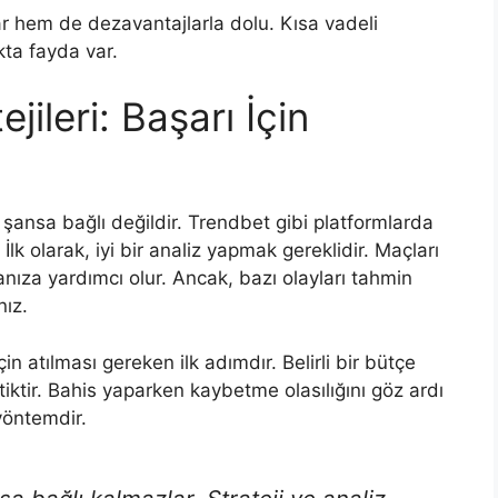
 hem de dezavantajlarla dolu. Kısa vadeli
kta fayda var.
jileri: Başarı İçin
şansa bağlı değildir. Trendbet gibi platformlarda
lk olarak, iyi bir analiz yapmak gereklidir. Maçları
manıza yardımcı olur. Ancak, bazı olayları tahmin
nız.
in atılması gereken ilk adımdır. Belirli bir bütçe
ktir. Bahis yaparken kaybetme olasılığını göz ardı
yöntemdir.