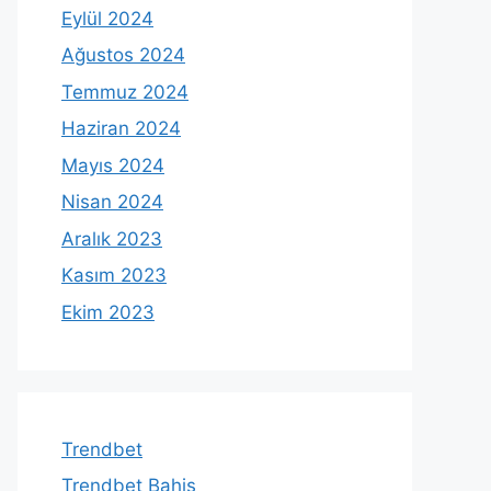
Eylül 2024
Ağustos 2024
Temmuz 2024
Haziran 2024
Mayıs 2024
Nisan 2024
Aralık 2023
Kasım 2023
Ekim 2023
Trendbet
Trendbet Bahis