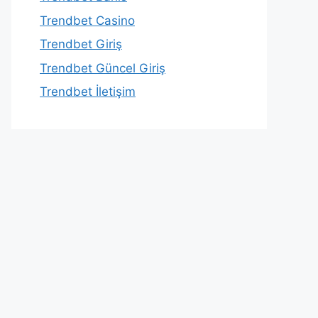
Trendbet Casino
Trendbet Giriş
Trendbet Güncel Giriş
Trendbet İletişim