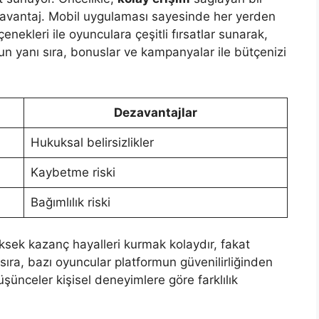
ir avantaj. Mobil uygulaması sayesinde her yerden
enekleri ile oyunculara çeşitli fırsatlar sunarak,
n yanı sıra, bonuslar ve kampanyalar ile bütçenizi
Dezavantajlar
Hukuksal belirsizlikler
Kaybetme riski
Bağımlılık riski
sek kazanç hayalleri kurmak kolaydır, fakat
sıra, bazı oyuncular platformun güvenilirliğinden
şünceler kişisel deneyimlere göre farklılık