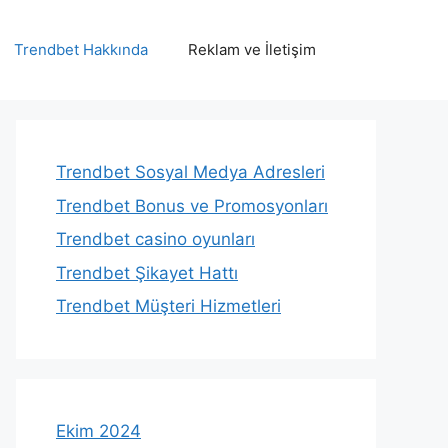
Trendbet Hakkında
Reklam ve İletişim
Trendbet Sosyal Medya Adresleri
Trendbet Bonus ve Promosyonları
Trendbet casino oyunları
Trendbet Şikayet Hattı
Trendbet Müşteri Hizmetleri
Ekim 2024